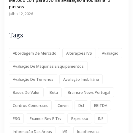
passos
Julho 12, 2026
Tags
Abordagem De Mercado
Alterações IVS
Avaliação
Avaliação De Máquinas E Equipamentos
Avaliação De Terrenos
Avaliação Imobiliária
Bases De Valor
Beta
Brainsre News Portugal
Centros Comerciais
Cmvm
Dcf
EBITDA
ESG
Exames Rev E Trv
Expresso
INE
Informação Das Áreas
IVS
Joaofonseca