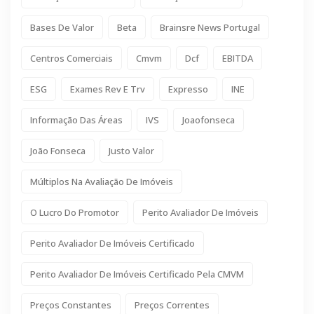
Bases De Valor
Beta
Brainsre News Portugal
Centros Comerciais
Cmvm
Dcf
EBITDA
ESG
Exames Rev E Trv
Expresso
INE
Informação Das Áreas
IVS
Joaofonseca
João Fonseca
Justo Valor
Múltiplos Na Avaliação De Imóveis
O Lucro Do Promotor
Perito Avaliador De Imóveis
Perito Avaliador De Imóveis Certificado
Perito Avaliador De Imóveis Certificado Pela CMVM
Preços Constantes
Preços Correntes