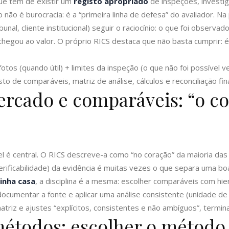
ue tem de existir um
registo apropriado
de inspeções, investi
to não é burocracia: é a “primeira linha de defesa” do avaliador. Na
ribunal, cliente institucional) seguir o raciocínio: o que foi obse
chegou ao valor. O próprio RICS destaca que não basta cumprir: 
tos (quando útil) + limites da inspeção (o que não foi possível ver
sto de comparáveis, matriz de análise, cálculos e reconciliação fina
ercado e comparáveis: “o c
 é central. O RICS descreve-a como “no coração” da maioria das 
 verificabilidade) da evidência é muitas vezes o que separa uma bo
inha casa
, a disciplina é a mesma: escolher comparáveis com hie
documentar a fonte e aplicar uma análise consistente (unidade de
triz e ajustes “explícitos, consistentes e não ambíguos”, term
métodos: escolher o método