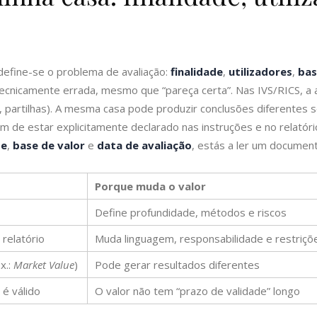
define-se o problema de avaliação:
finalidade
,
utilizadores
,
bas
ecnicamente errada, mesmo que “pareça certa”. Nas IVS/RICS, a a
iro, partilhas). A mesma casa pode produzir conclusões diferentes
em de estar explicitamente declarado nas instruções e no relatório
de
,
base de valor
e
data de avaliação
, estás a ler um document
Porque muda o valor
Define profundidade, métodos e riscos
 relatório
Muda linguagem, responsabilidade e restriçõ
x.:
Market Value
)
Pode gerar resultados diferentes
 é válido
O valor não tem “prazo de validade” longo