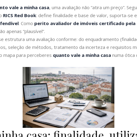
nto vale a minha casa
, uma avaliação não “atira um preço”. Se
o
RICS Red Book
: define finalidade e base de valor, suporta-se e
efendível
. Como
perito avaliador de imóveis certificado pe
ão apenas “plausível”.
se estrutura uma avaliação conforme: do enquadramento (finalidad
dos, seleção de métodos, tratamento da incerteza e requisitos m
é o mapa para perceberes
quanto vale a minha casa
numa ótica 
inha casa: finalidade, utili