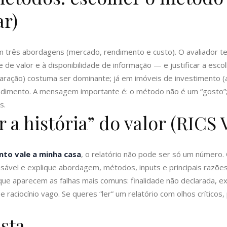
ar)
 três abordagens (mercado, rendimento e custo). O avaliador te
 de valor e à disponibilidade de informação — e justificar a escol
ração) costuma ser dominante; já em imóveis de investimento (a
mento. A mensagem importante é: o método não é um “gosto”; é
s.
r a história” do valor (RICS 
nto vale a minha casa
, o relatório não pode ser só um número.
sável e explique abordagem, métodos, inputs e principais razões
ue aparecem as falhas mais comuns: finalidade não declarada, ext
e raciocínio vago. Se queres “ler” um relatório com olhos crítico
ista