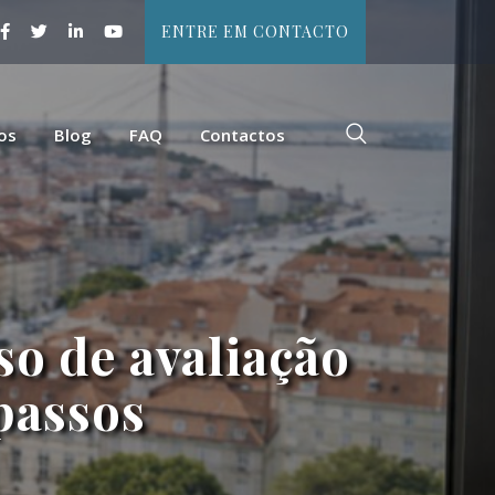
ENTRE EM CONTACTO
os
Blog
FAQ
Contactos
so de avaliação
passos