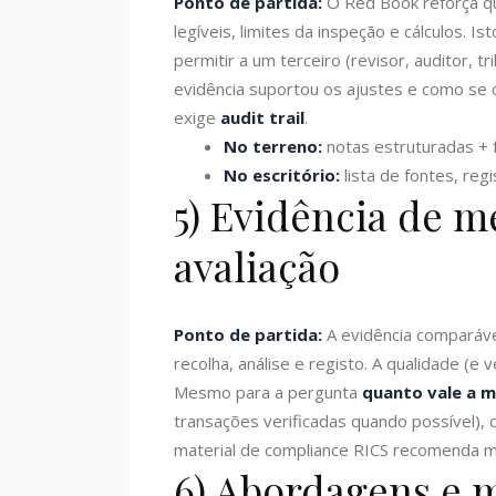
Ponto de partida:
O Red Book reforça q
legíveis, limites da inspeção e cálculos. Is
permitir a um terceiro (revisor, auditor, t
evidência suportou os ajustes e como se 
exige
audit trail
.
No terreno:
notas estruturadas + fo
No escritório:
lista de fontes, regi
5) Evidência de m
avaliação
Ponto de partida:
A evidência comparável
recolha, análise e registo. A qualidade (e
Mesmo para a pergunta
quanto vale a m
transações verificadas quando possível), 
material de compliance RICS recomenda ma
6) Abordagens e 