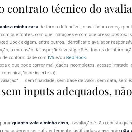
o contrato técnico do avali
vale a minha casa
de forma defendível, o avaliador começa por f
, com que fontes, com que limitações e com que pressupostos. Is
Red Book exigem, entre outros, identificar o avaliador responsável
aliação, a extensão da inspeção/investigações, fontes de inform
ção de conformidade com
IVS
e/ou
Red Book
.
ipa o que pode correr mal (dados incompletos, acesso limitado,
e comunicação de incerteza).
valiação” — sem finalidade, sem base de valor, sem data, sem ex
: sem inputs adequados, nã
apurar
quanto vale a minha casa
, a avaliação é tão robusta qua
u não puderem ser suficientemente justificados, a avaliação
não 