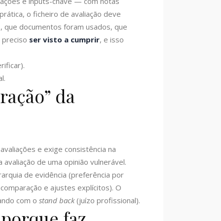
gações e inputs-chave — com notas
 prática, o ficheiro de avaliação deve
rvado, que documentos foram usados, que
é preciso
ser visto a cumprir
, e isso
ificar).
l.
oração” da
avaliações e exige consistência na
a avaliação de uma opinião vulnerável.
rarquia de evidência (preferência por
 comparação e ajustes explícitos). O
inando com o
stand back
(juízo profissional).
 porque faz