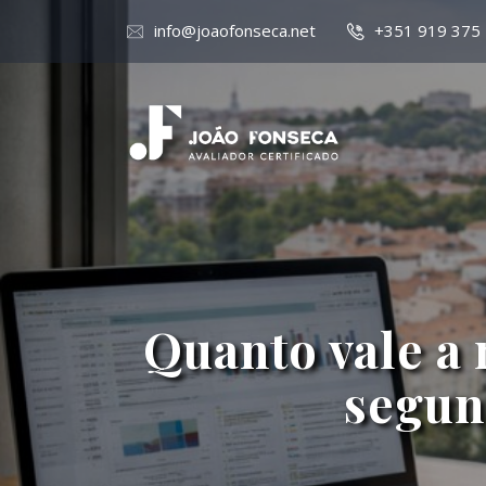
info@joaofonseca.net
+351 919 375
Quanto vale a 
segun