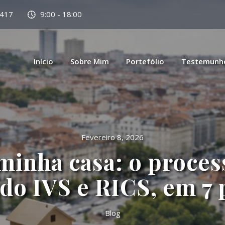
 417
9:00 - 18:00
Início
Sobre Mim
Portefólio
Testemunh
Fevereiro 8, 2026
minha casa: o proces
do IVS e RICS, em 7 
Blog