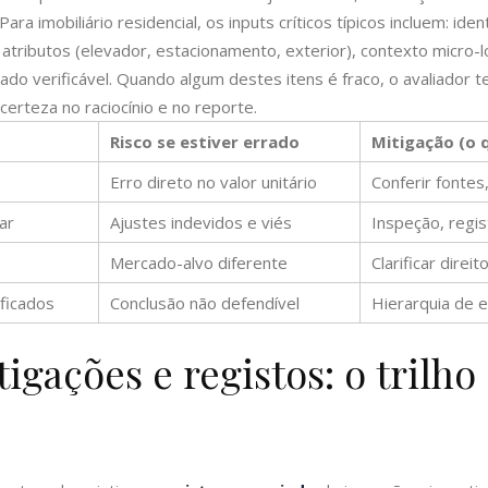
a imobiliário residencial, os inputs críticos típicos incluem: iden
 atributos (elevador, estacionamento, exterior), contexto micro-
o verificável. Quando algum destes itens é fraco, o avaliador tem d
incerteza no raciocínio e no reporte.
Risco se estiver errado
Mitigação (o 
Erro direto no valor unitário
Conferir fontes
ar
Ajustes indevidos e viés
Inspeção, regis
o
Mercado-alvo diferente
Clarificar dire
ficados
Conclusão não defendível
Hierarquia de e
tigações e registos: o trilho