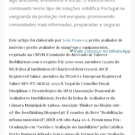
continuado neste tipo de soluções solidifica Portugal na
vanguarda da proteção civil europeia, promovendo
comunidades mais informadas, preparadas e seguras.
Este artigo foi elaborado por
João Fonseca
, perito avaliador de
imóveis e perito avaliador de máquinas e equipamentos,
registado na CMVM (Comissão do Mercado de Valores
Mobiliários) com o registo PAI/2010/0019, membro 7313161 do
RICS (Royal Institution of Chartered Seurveyors), RICS
Registered Valuer, membro da TEGoVA e European Registered
Valuer REV-PT/ASAVAL/2023/8, Vogal do Conselho Fiscal,
Disciplinar e Deontológico da ANAI (Associação Nacional de
Avaliadores Imobiliários), Perito da Bolsa de Avaliadores da
Câmara Municipal de Lisboa, Associate Thinker no blogue out-
of-the-boxthinking.blogspot.pt. É coautor do livro “Reabilitação
urbana sustentável”, ISBN 978-989-8414-10-6. Possui uma Pós-
Graduação em “Gestão e Avaliação no Imobiliário” pela Católica
Porto Business School e tem o curso de formação em “Avaliação