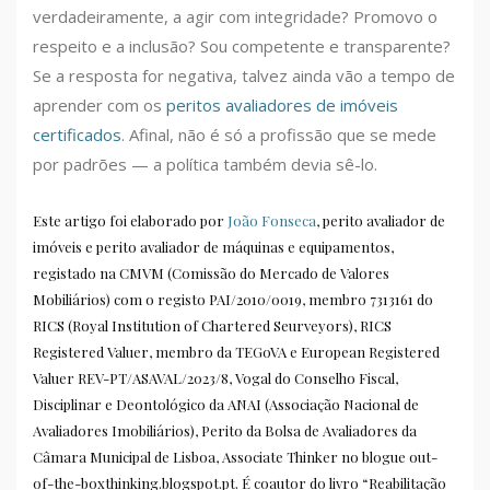
verdadeiramente, a agir com integridade? Promovo o
respeito e a inclusão? Sou competente e transparente?
Se a resposta for negativa, talvez ainda vão a tempo de
aprender com os
peritos avaliadores de imóveis
certificados
. Afinal, não é só a profissão que se mede
por padrões — a política também devia sê-lo.
Este artigo foi elaborado por
João Fonseca
, perito avaliador de
imóveis e perito avaliador de máquinas e equipamentos,
registado na CMVM (Comissão do Mercado de Valores
Mobiliários) com o registo PAI/2010/0019, membro 7313161 do
RICS (Royal Institution of Chartered Seurveyors), RICS
Registered Valuer, membro da TEGoVA e European Registered
Valuer REV-PT/ASAVAL/2023/8, Vogal do Conselho Fiscal,
Disciplinar e Deontológico da ANAI (Associação Nacional de
Avaliadores Imobiliários), Perito da Bolsa de Avaliadores da
Câmara Municipal de Lisboa, Associate Thinker no blogue out-
of-the-boxthinking.blogspot.pt. É coautor do livro “Reabilitação