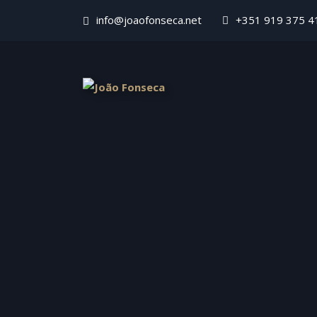
info@joaofonseca.net
+351 919 375 4