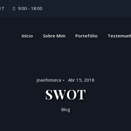
17
9:00 - 18:00
Início
Sobre Mim
Portefólio
Testemun
Joaofonseca
Abr 15, 2018
SWOT
Blog