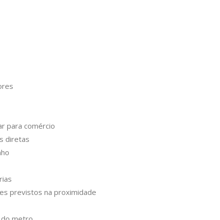
ores
ar para comércio
s diretas
nho
rias
es previstos na proximidade
 do metro