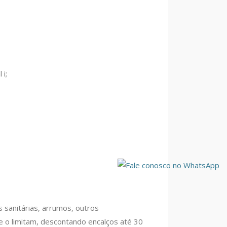
 i;
;
es sanitárias, arrumos, outros
e o limitam, descontando encalços até 30