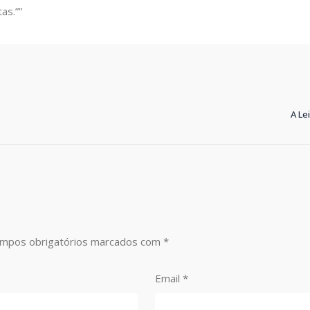
tas.””
A Le
mpos obrigatórios marcados com
*
Email
*