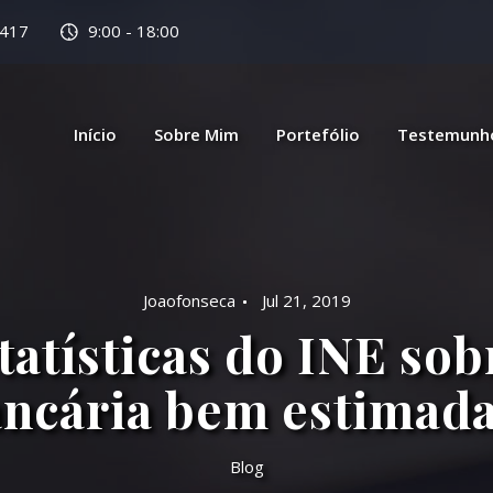
 417
9:00 - 18:00
Início
Sobre Mim
Portefólio
Testemunh
Joaofonseca
Jul 21, 2019
tatísticas do INE sob
ncária bem estimad
Blog