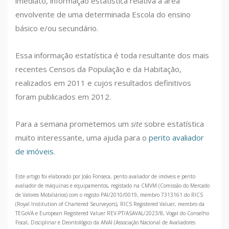
imediato, informação estatística relativa à área
envolvente de uma determinada Escola do ensino
básico e/ou secundário.
Essa informação estatística é toda resultante dos mais
recentes Censos da População e da Habitação,
realizados em 2011 e cujos resultados definitivos
foram publicados em 2012.
Para a semana prometemos um
site
sobre estatística
muito interessante, uma ajuda para o
perito avaliador
de imóveis
.
Este artigo foi elaborado por João Fonseca, perito avaliador de imóveis e perito
avaliador de máquinas e equipamentos, registado na CMVM (Comissão do Mercado
de Valores Mobiliários) com o registo PAI/2010/0019, membro 7313161 do RICS
(Royal Institution of Chartered Seurveyors), RICS Registered Valuer, membro da
TEGoVA e European Registered Valuer REV-PT/ASAVAL/2023/8, Vogal do Conselho
Fiscal, Disciplinar e Deontológico da ANAI (Associação Nacional de Avaliadores