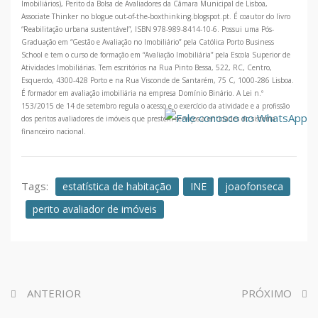
Imobiliários), Perito da Bolsa de Avaliadores da Câmara Municipal de Lisboa,
Associate Thinker no blogue out-of-the-boxthinking.blogspot.pt. É coautor do livro
“Reabilitação urbana sustentável”, ISBN 978-989-8414-10-6. Possui uma Pós-
Graduação em “Gestão e Avaliação no Imobiliário” pela Católica Porto Business
School e tem o curso de formação em “Avaliação Imobiliária” pela Escola Superior de
Atividades Imobiliárias. Tem escritórios na Rua Pinto Bessa, 522, RC, Centro,
Esquerdo, 4300-428 Porto e na Rua Visconde de Santarém, 75 C, 1000-286 Lisboa.
É formador em avaliação imobiliária na empresa Domínio Binário. A Lei n.º
153/2015 de 14 de setembro regula o acesso e o exercício da atividade e a profissão
dos peritos avaliadores de imóveis que prestem serviços a entidades do sistema
financeiro nacional.
Tags:
estatística de habitação
INE
joaofonseca
perito avaliador de imóveis
ANTERIOR
PRÓXIMO